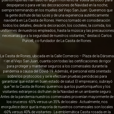
despejarse o para ver las decoraciones de Navidad en la noche;
siempre terminando en los muelles del Viejo San Juan. Queremos que
la gente disfrute de las luces y de una experiencia auténticamente
navideña en La Casita de Rones. Hemos tomado en consideración
todos los detalles, desde la decoración, los cocteles, la comida, los
uniformes de nuestros empleados, hasta la música y las precauciones
necesarias para la seguridad de nuestros visitantes,” destacó Carlos
Purcell, co-fundador de La Casita de Rones.
La Casita de Rones, ubicada en la Calle Comercio – Plaza de la Dársena
– en el Viejo San Juan, cuanta con todas las certificaciones de rigor
para proteger y mantener seguros a los comensales durante la
pandemia a causa del Covid-19. Además, el personal está orientado
sobre los protocolos y se le efectúan pruebas periódicas para
garantizar que están en buen estado de salud. El empresario, subrayó
que “en la Casita de Rones queremos que los puertorriqueños y los
visitantes extranjeros disfruten de la Navidad en un ambiente seguro.
Antes de la pandemia nuestros comensales provenían mayormente de
los cruceros -65% versus un 35% de locales-. Actualmente, nos
enorgullece decir que la mayoría de nuestros comensales son locales
-60% versus 40% de visitantes-. La emblemática Casita rosada en la