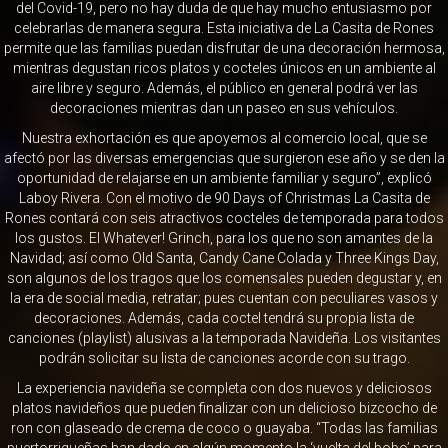
del Covid-19, pero no hay duda de que hay mucho entusiasmo por
celebrarlas de manera segura. Esta iniciativa de La Casita de Rones
permite que las familias puedan disfrutar de una decoración hermosa,
mientras degustan ricos platos y cocteles únicos en un ambiente al
aire libre y seguro. Además, el público en general podrá ver las
decoraciones mientras dan un paseo en sus vehículos.
Nuestra exhortación es que apoyemos al comercio local, que se
afectó por las diversas emergencias que surgieron ese año y se den la
oportunidad de relajarse en un ambiente familiar y seguro”, explicó
Laboy Rivera. Con el motivo de 90 Days of Christmas La Casita de
Rones contará con seis atractivos cocteles de temporada para todos
los gustos. El Whatever! Grinch, para los que no son amantes de la
Navidad; así como Old Santa, Candy Cane Colada y Three Kings Day,
son algunos de los tragos que los comensales pueden degustar y, en
la era de social media, retratar; pues cuentan con peculiares vasos y
decoraciones. Además, cada coctel tendrá su propia lista de
canciones (playlist) alusivas a la temporada Navideña. Los visitantes
podrán solicitar su lista de canciones acorde con su trago.
La experiencia navideña se completa con dos nuevos y deliciosos
platos navideños que pueden finalizar con un delicioso bizcocho de
ron con glaseado de crema de coco o guayaba. “Todas las familias
puertorriqueñas han dado en algún momento la ‘vuelta del bobo’ para