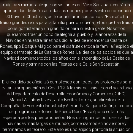
mágica y memorable que los visitantes del Viejo San Juan tendrán la
oportunidad de disfrutar todas las noches por el evento denominado
90 Days of Christmas, así lo anunciaron sus socios. “Este año ha
traído grandes retos para la familia puertorriqueña, retos que han traído
consigo tristezas y un gran dolor para nuestra gente. Nosotros
queríamos traer un poco de alegría al pueblo y, la añoranza de la
Navidad en nuestra niñez nos dio la idea de encender La Casita de
Rones, tipo Bosque Mágico para el disfrute de toda la familia,” explicó el
equipo de trabajo de La Casita de Rones. La idea de los socios es que la
Navidad comience todos los años con el encendido de La Casita de
Rones y termine con las Fiestas de la Calle San Sebastián.
El encendido se oficializó cumpliendo con todos los protocolos para
evitar la propagación del Covid-19. A la misma, asistieron el secretario
del Departamento de Desarrollo Económico y Comercio (DDEC),
Manuel A. Laboy Rivera; Julio Benítez Torres, subdirector de la
Compañía de Fomento Industrial y Alexandra Salgado Colón, directora
del programa de Rones de Puerto Rico. “Esta época es la más
esperada por los puertorriqueños. Nos distinguimos por celebrar las
navidades más largas del mundo, comenzamos en noviembre y
terminamos en febrero. Este año es uno atípico por toda la situación